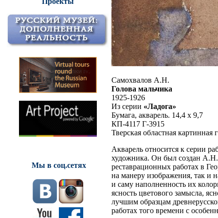
Проекты
Самохвалов А.Н.
Голова мальчика
1925-1926
Из серии
«Ладога»
Бумага, акварель. 14,4 х 9,7
КП-4117 Г-3915
Тверская областная картинная 
Акварель относится к серии ра
художника. Он был создан А.Н.
Мы в соц.сетях
реставрационных работах в Гео
на манеру изображения, так и 
и саму наполненность их колор
ясность цветового замысла, яс
лучшим образцам древнерусской
работах того времени с особен