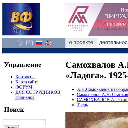
Самохвалов А.
Управление
«Ладога». 1925
Контакты
Карта сайта
ФОРУМ
А.Н.Самохвалов из собра
ДЛЯ СОТРУДНИКОВ
Самохвалов А.Н. Станков
филиалов
САМОХВАЛОВ Александ
Тверь
Поиск