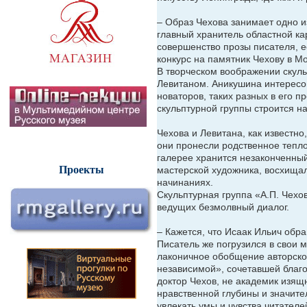
– Образ Чехова занимает одно и
главный хранитель областной ка
совершенство прозы писателя, е
конкурс на памятник Чехову в Мо
В творческом воображении скул
Левитаном. Аникушина интересов
новаторов, таких разных в его 
скульптурной группы строится н
Чехова и Левитана, как известн
они пронесли родственное тепло
галерее хранится незаконченный
Проекты
мастерской художника, восхищал
начинаниях.
Скульптурная группа «А.П. Чехов
ведущих безмолвный диалог.
– Кажется, что Исаак Ильич обра
Писатель же погрузился в свои м
лаконичное обобщение авторског
независимой», сочетавшей благо
доктор Чехов, не академик изящ
нравственной глубины и значите
увлекать умы и чувства читателе