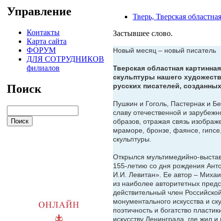
Управление
Тверь, Тверская областна
Контакты
Застывшее слово.
Карта сайта
ФОРУМ
Новый месяц – новый писатель
ДЛЯ СОТРУДНИКОВ
филиалов
Тверская областная картинная
скульп­туры нашего художеств
русских писателей, созданных
Поиск
Пушкин и Гоголь, Пастернак и Б
славу отечественной и зарубежн
образов, отражая связь изображ
мраморе, бронзе, фаянсе, гипс
скульптуры.
Открылся мультимедийно-выстав
155-летию со дня рождения Анто
И.И. Левитан». Ее автор – Михаи
из наиболее авторитетных предс
действительный член Российско
монументального искусства и ск
поэтичность и богатство пластик
искусству Ленинграда, где жил и