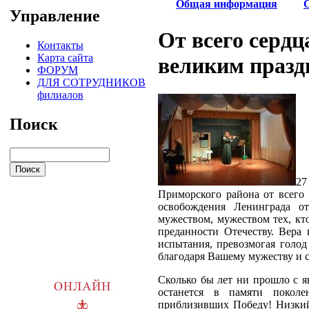
Общая информация
Управление
От всего сердц
Контакты
Карта сайта
великим празд
ФОРУМ
ДЛЯ СОТРУДНИКОВ
филиалов
Поиск
27
Приморского района от всего
освобождения Ленинграда о
мужеством, мужеством тех, кт
преданности Отечеству. Вера
испытания, превозмогая голод
благодаря Вашему мужеству и с
Сколько бы лет ни прошло с я
останется в памяти поколе
приблизивших Победу! Низкий 