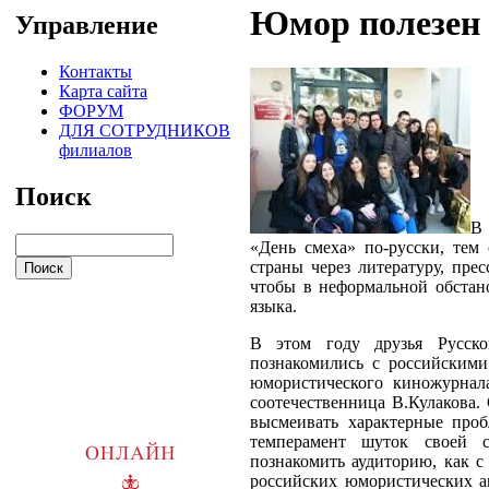
Юмор полезен 
Управление
Контакты
Карта сайта
ФОРУМ
ДЛЯ СОТРУДНИКОВ
филиалов
Поиск
В 
«День смеха» по-русски, тем
страны через литературу, пре
чтобы в неформальной обстан
языка.
В этом году друзья Русск
познакомились с российскими
юмористического киножурнал
соотечественница В.Кулакова.
высмеивать характерные про
темперамент шуток своей 
познакомить аудиторию, как 
российских юмористических ак