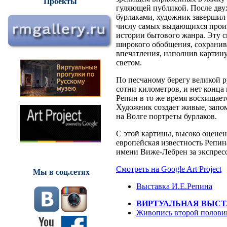
Проекты
гуляющей публикой. После двух
бурлаками, художник завершил
числу самых выдающихся произ
истории бытового жанра. Эту сц
широкого обобщения, сохранив
впечатления, наполнив картин
светом.
По песчаному берегу великой р
сотни километров, и нет конца
Репин в то же время восхищает
Художник создает живые, запо
на Волге портреты бурлаков.
С этой картины, высоко оценен
европейская известность Репин
имени Виже-Лебрен за экспрес
Смотреть на Google Art Project
Мы в соц.сетях
Выставка И.Е.Репина
ВИРТУАЛЬНАЯ ВЫСТАВ
Живопись второй половин