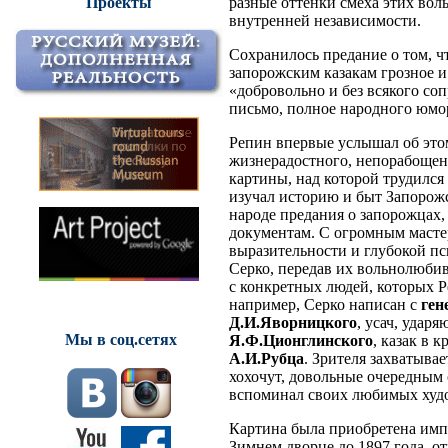
разные оттенки смеха этих вол
Проекты
внутренней независимости.
Сохранилось предание о том, ч
запорожским казакам грозное и
«добровольно и без всякого со
письмо, полное народного юмор
Репин впервые услышал об этом
жизнерадостного, непорабощенн
картины, над которой трудился
изучал историю и быт Запорож
народе предания о запорожцах,
документам. С огромным масте
выразительности и глубокой пс
Серко, передав их вольнолюбив
с конкретных людей, которых Р
например, Серко написан с
ген
Д.И.Яворницкого
, усач, удар
Мы в соц.сетях
Я.Ф.Ционглинского
, казак в 
А.И.Рубца
. Зрителя захватыва
хохочут, довольные очередным
вспоминал своих любимых худо
Картина была приобретена импе
Зимнем дворце до 1897 года, о