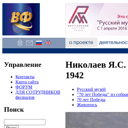
Николаев Я.С.
Управление
1942
Контакты
Карта сайта
ФОРУМ
Русский музей
ДЛЯ СОТРУДНИКОВ
"70 лет Победы" из собра
филиалов
70 лет Победы
Живопись
Поиск