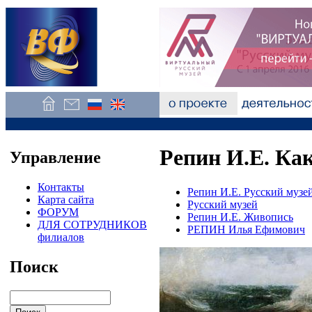
Репин И.Е. Ка
Управление
Контакты
Репин И.Е. Русский музе
Карта сайта
Русский музей
ФОРУМ
Репин И.Е. Живопись
ДЛЯ СОТРУДНИКОВ
РЕПИН Илья Ефимович
филиалов
Поиск