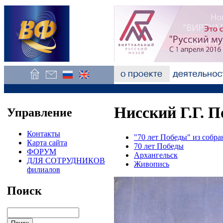
Нисский Г.Г. П
Управление
Контакты
"70 лет Победы" из собр
Карта сайта
70 лет Победы
ФОРУМ
Архангельск
ДЛЯ СОТРУДНИКОВ
Живопись
филиалов
Поиск