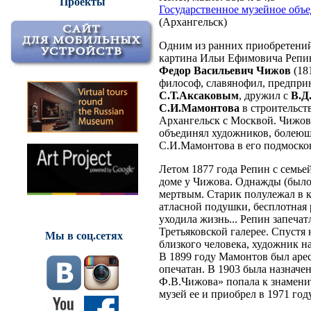
Проекты
Государственное музейное объе
(Архангельск)
Одним из ранних приобретений
картина Ильи Ефимовича Репи
Федор Васильевич Чижов
(18
философ, славянофил, предпри
С.Т.Аксаковым
, дружил с
В.Д
С.И.Мамонтова
в строительст
Архангельск с Москвой. Чижов
объединял художников, болеющи
С.И.Мамонтова в его подмоск
Летом 1877 года Репин с семьей
доме у Чижова. Однажды (было э
мертвым. Старик полулежал в к
атласной подушки, бесплотная 
уходила жизнь... Репин запечат
Третьяковской галерее. Спустя
Мы в соц.сетях
близкого человека, художник н
В 1899 году Мамонтов был арес
опечатан. В 1903 была назначе
Ф.В.Чижова» попала к знамен
музей ее и приобрел в 1971 году