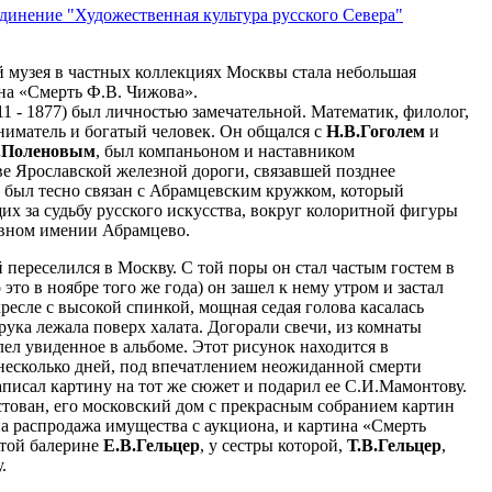
динение "Художественная культура русского Севера"
 музея в частных коллекциях Москвы стала небольшая
на «Смерть Ф.В. Чижова».
11 - 1877) был личностью замечательной. Математик, филолог,
ниматель и богатый человек. Он общался с
Н.В.Гоголем
и
.Поленовым
, был компаньоном и наставником
ве Ярославской железной дороги, связавшей позднее
 был тесно связан с Абрамцевским кружком, который
х за судьбу русского искусства, вокруг колоритной фигуры
овном имении Абрамцево.
 переселился в Москву. С той поры он стал частым гостем в
то в ноябре того же года) он зашел к нему утром и застал
ресле с высокой спинкой, мощная седая голова касалась
рука лежала поверх халата. Догорали свечи, из комнаты
лел увиденное в альбоме. Этот рисунок находится в
 несколько дней, под впечатлением неожиданной смерти
аписал картину на тот же сюжет и подарил ее С.И.Мамонтову.
тован, его московский дом с прекрасным собранием картин
на распродажа имущества с аукциона, и картина «Смерть
итой балерине
Е.В.Гельцер
, у сестры которой,
Т.В.Гельцер
,
.