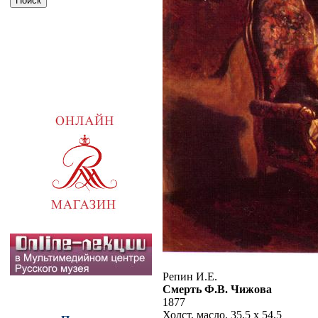
Репин И.Е.
Смерть Ф.В. Чижова
1877
Холст, масло. 35,5 х 54,5