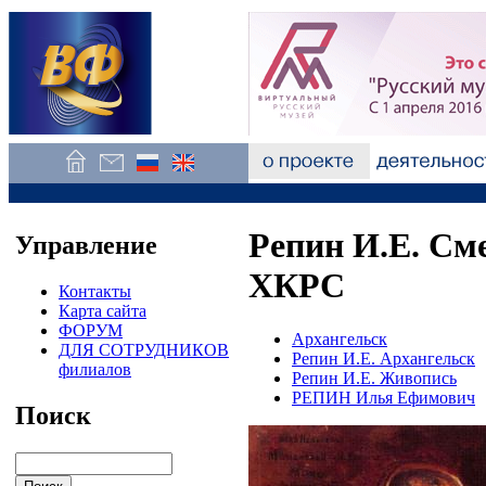
Репин И.Е. См
Управление
ХКРС
Контакты
Карта сайта
ФОРУМ
Архангельск
ДЛЯ СОТРУДНИКОВ
Репин И.Е. Архангельск
филиалов
Репин И.Е. Живопись
РЕПИН Илья Ефимович
Поиск