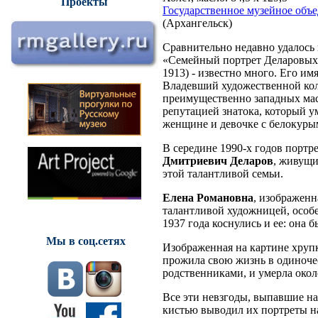
Проекты
Государственное музейное объе
(Архангельск)
Сравнительно недавно удалось
«Семейный портрет Деларовых»
1913) - известно много. Его и
Владевший художественной кол
преимущественно западных маст
репутацией знатока, который у
женщине и девочке с белокуры
В середине 1990-х годов портр
Дмитриевич Деларов
, живущи
этой талантливой семьи.
Елена Романовна
, изображенн
талантливой художницей, особ
1937 года коснулись и ее: она 
Мы в соц.сетях
Изображенная на картине хруп
прожила свою жизнь в одиночес
родственниками, и умерла окол
Все эти невзгоды, выпавшие на
кистью выводил их портреты н