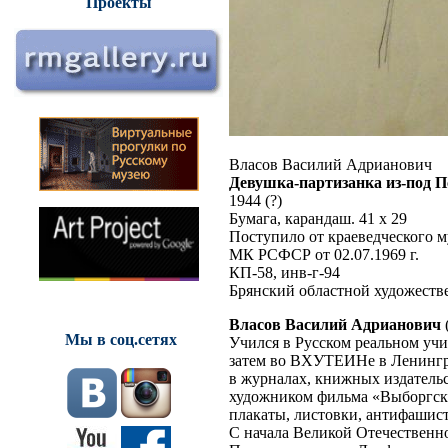
Проекты
Власов Василий Адрианович
Девушка-партизанка из-под П
1944 (?)
Бумага, карандаш. 41 х 29
Поступило от краеведческого му
МК РСФСР от 02.07.1969 г.
КП-58, инв-г-94
Брянский областной художест
Власов Василий Адрианович
Мы в соц.сетях
Учился в Русском реальном уч
затем во ВХУТЕИНе в Ленингра
в журналах, книжных издательс
художником фильма «Выборгска
плакаты, листовки, антифашис
С начала Великой Отечественн