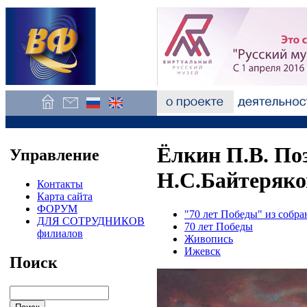
Ёлкин П.В. По
Управление
Н.С.Байтеряко
Контакты
Карта сайта
ФОРУМ
"70 лет Победы" из соб
ДЛЯ СОТРУДНИКОВ
70 лет Победы
филиалов
Живопись
Ижевск
Поиск