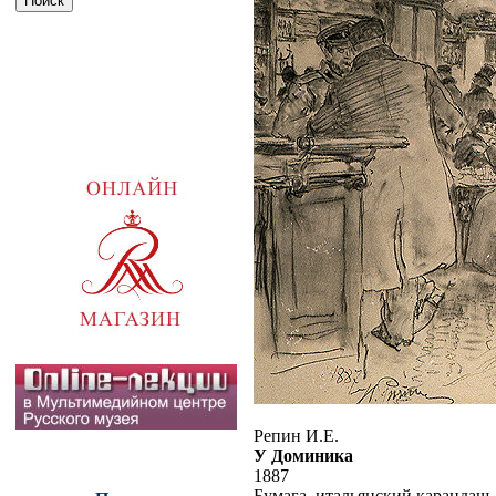
Репин И.Е.
У Доминика
1887
Бумага, итальянский карандаш, 