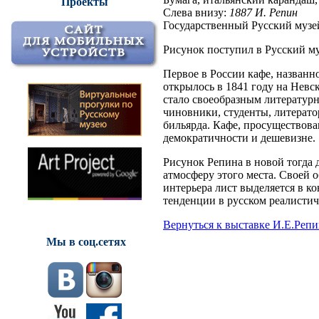
Проекты
Слева внизу:
1887 И. Репин
Государственный Русский музе
Рисунок поступил в Русский му
Первое в России кафе, названн
открылось в 1841 году на Невс
стало своеобразным литератур
чиновники, студенты, литерато
бильярда. Кафе, просуществова
демократичности и дешевизне.
Рисунок Репина в новой тогда
атмосферу этого места. Своей 
интерьера лист выделяется в к
тенденции в русском реалистич
Вернуться к выставке И.Е.Репи
Мы в соц.сетях