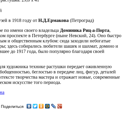
й
зей в 1918 году от
Н.Д.Ермакова
(Петроград)
ое по имени своего владельца
Доминика Риц-а-Порта
,
ком проспекте в Петербурге (ныне Невский, 24). Оно быстро
ным и общественным клубом: сюда заходили небогатые
ры; здесь собирались любители шашек и шахмат, домино и
вшее до 1917 года, было популярно благодаря своей
 для художника технике растушки передает оживленную
обобщенностью, беглостью в передаче лиц, фигур, деталей
онтексте творчества мастера и отражает новые, современные
еском искусстве того периода.
на
Поделиться