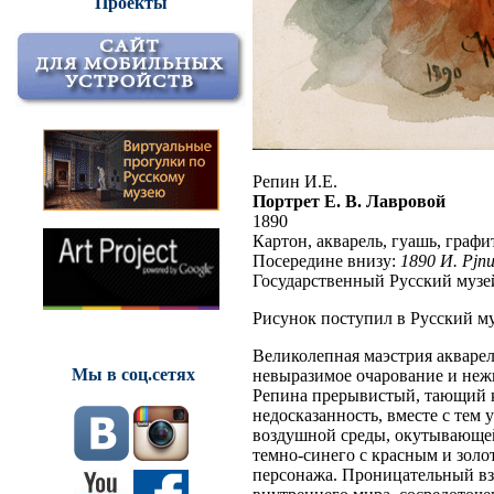
Проекты
Репин И.Е.
Портрет Е. В. Лавровой
1890
Картон, акварель, гуашь, графи
Посередине внизу:
1890 И. Рјп
Государственный Русский музе
Рисунок поступил в Русский му
Великолепная маэстрия акварел
Мы в соц.сетях
невыразимое очарование и не
Репина прерывистый, тающий к
недосказанность, вместе с тем 
воздушной среды, окутывающей
темно-синего с красным и золо
персонажа. Проницательный вз