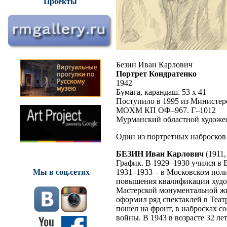
Проекты
Безин Иван Карлович
Портрет Кондратенко
1942
Бумага, карандаш. 53 x 41
Поступило в 1995 из Министер
MOXM КП ОФ–967. Г–1012
Мурманский областной художе
Один из портретных набросков 
БЕЗИН Иван Карлович
(1911,
График. В 1929–1930 учился в 
1931–1933 – в Московском поли
Мы в соц.сетях
повышения квалификации худож
Мастерской монументальной жи
оформил ряд спектаклей в Теат
пошел на фронт, в набросках с
войны. В 1943 в возрасте 32 ле