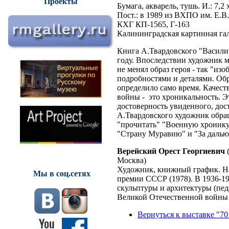
Проекты
Бумага, акварель, тушь. И.: 7,2 х 
Пост.: в 1989 из ВХПО им. Е.В
КХГ КП-1565, Г-163
Калининградская картинная г
Книга А.Твардовского "Васили
году. Впоследствии художник мн
не менял образ героя - так "из
подробностями и деталями. Об
определило само время. Качест
войны - это хроникальность. Э
достоверность увиденного, дос
А.Твардовского художник обра
"прочитать" "Военную хронику"
"Страну Муравию" и "За далью 
Верейский Орест Георгиевич
(
Москва)
Художник, книжный график. На
Мы в соц.сетях
премии СССР (1978). В 1936-1
скульптуры и архитектуры (пед
Великой Отечественной войны 
Вернуться к выставке "70