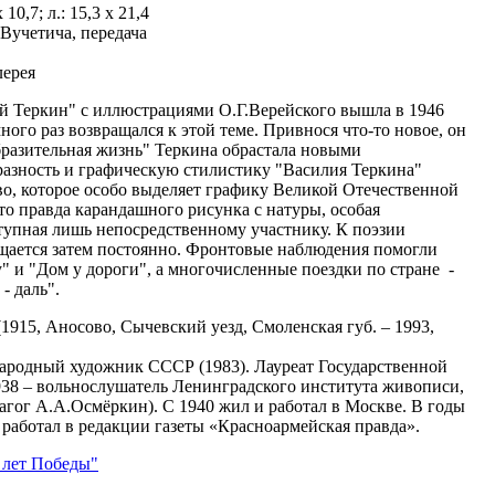
10,7; л.: 15,3 х 21,4
.Вучетича, передача
алерея
й Теркин" с иллюстрациями О.Г.Верейского вышла в 1946
ого раз возвращался к этой теме. Привнося что-то новое, он
образительная жизнь" Теркина обрастала новыми
разность и графическую стилистику "Василия Теркина"
во, которое особо выделяет графику Великой Отечественной
то правда карандашного рисунка с натуры, особая
тупная лишь непосредственному участнику. К поэзии
щается затем постоянно. Фронтовые наблюдения помогли
 и "Дом у дороги", а многочисленные поездки по стране -
- даль".
1915, Аносово, Сычевский уезд, Смоленская губ. – 1993,
родный художник СССР (1983). Лауреат Государственной
938 – вольнослушатель Ленинградского института живописи,
агог А.А.Осмёркин). С 1940 жил и работал в Москве. В годы
работал в редакции газеты «Красноармейская правда».
 лет Победы"