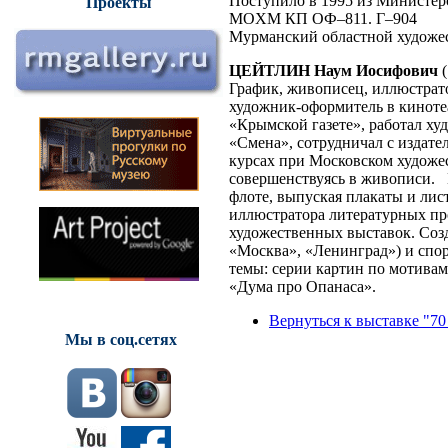
Поступило в 1995 из Министер
Проекты
MOXM КП ОФ–811. Г–904
Мурманский областной художе
ЦЕЙТЛИН Наум Иосифович
График, живописец, иллюстрат
художник-оформитель в кинотеа
«Крымской газете», работал х
«Смена», сотрудничал с издате
курсах при Московском художес
совершенствуясь в живописи.
флоте, выпуская плакаты и лис
иллюстратора литературных пр
художественных выставок. Созд
«Москва», «Ленинград») и спор
темы: серии картин по мотивам
«Дума про Опанаса».
Вернуться к выставке "70
Мы в соц.сетях