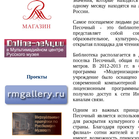
значения, которые находятс
одному месяцу находятся на 
России.
Самое посещаемое людьми раз
Песочный - это библиоте
представляет собой сов
образовательное, культурн
открытая площадка для чтения
Библиотека располагается в
поселка Песочный, общая п
метров. В 2012-2013 гг. в 
программа «Модернизац
Проекты
учреждение было оснащено 
современной компьютерной 
лицензионным программн
получило доступ к сети Ин
каналам связи.
Одним из важных принци
Песочный является использо
для раскрытия культурного 
страны. Благодаря проекту 
филиал» сотни жителей и г
имеют возможность прикосну