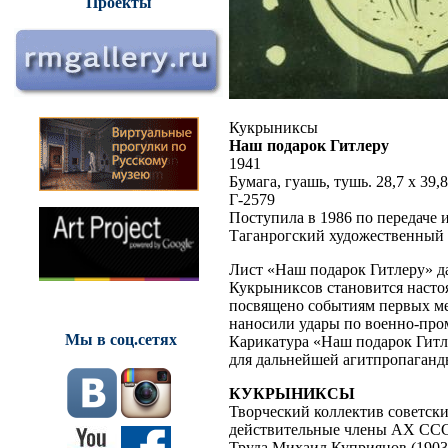
Проекты
Кукрыниксы
Наш подарок Гитлеру
1941
Бумага, гуашь, тушь. 28,7 х 39,8
Г-2579
Поступила в 1986 по передач
Таганрогский художественный
Лист «Наш подарок Гитлеру» д
Кукрыниксов становится насто
посвящено событиям первых ме
наносили удары по военно-про
Мы в соц.сетях
Карикатура «Наш подарок Гитл
для дальнейшей агитпропаганд
КУКРЫНИКСЫ
Творческий коллектив советск
действительные члены АХ ССС
Труда Михаил Куприянов (190