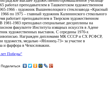
енинградское высшее художественно-промышленное училище
965 работал преподавателем в Ташкентском художественном
1965-1966 - художник Вышневолоцкого стеклозавода «Красный
 1966 по 1975 – главный художник Калининского стекольного
ремя работает преподавателем в Тверском художественном
 В 1981-1983 преподавал специальные дисциплины на
исном факультете Института изящных искусств в Адене
тник художественных выставок. С середины 1970-х
 живописью. Награжден дипломами МК СССР и СХ РСФСР,
 художеств, медалью «Яблонец-73» за участие в
а и фарфора в Чехословакии.
 лет Победы"
Поделиться