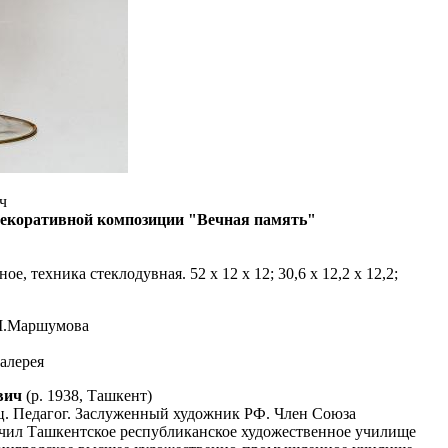
ч
декоративной композиции "Вечная память"
ое, техника стеклодувная. 52 х 12 х 12; 30,6 х 12,2 х 12,2;
.М.Маршумова
галерея
вич
(р. 1938, Ташкент)
ц. Педагог. Заслуженный художник РФ. Член Союза
чил Ташкентское республиканское художественное училище