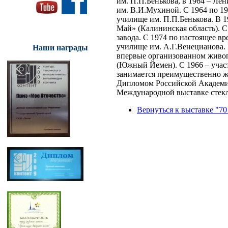
им. П.П.Бенькова, в 1964 – Л
им. В.И.Мухиной. С 1964 по 1
училище им. П.П.Бенькова. В 
Май» (Калининская область). С
завода. С 1974 по настоящее в
училище им. А.Г.Венецианова.
Наши награды
впервые организованном живоп
(Южный Йемен). С 1966 – учас
занимается преимущественно
Дипломом Российской Академии
Международной выставке стекл
Вернуться к выставке "70