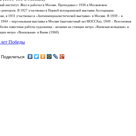
ный институт
. Жил и работал в Москве. Преподавал с 1936 в
Московском
го ректором. В 1927 участвовал в Первой всеукраинской выставке Ассоциации
ве, в 1931 участвовал в «Антиимпериалистической выставке» в Москве. В 1939 – в
 1944 – персональная выставка в Москве (выставочный зал
МОССХа
), 1949 –
Всесоюзная
более известные работы художника - мозаики на станции метро «Киевская кольцевая» в
ции метро «Вокзальная» в Киеве (1960).
 лет Победы
Поделиться