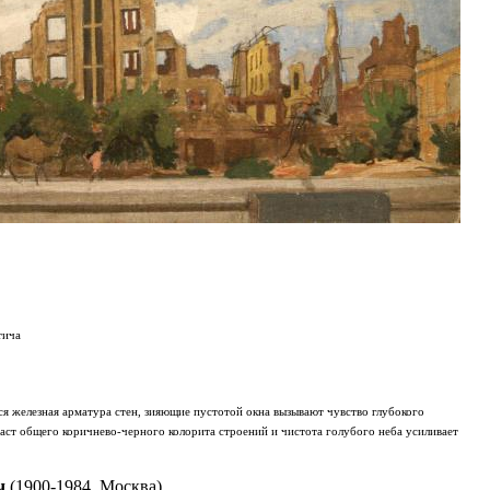
тича
 железная арматура стен, зияющие пустотой окна вызывают чувство глубокого
аст общего коричнево-черного колорита строений и чистота голубого неба усиливает
ч
(1900-1984, Москва)