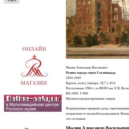
Мызин Александр Васильевич
Руины города-героя Сталинграда
1943-1944
Картон, холст, темпера. 18,7 х 45,6
Поступление 1984 г. из ВХПО им. Е.В. Вуче
КП-2094. Г-806
Магнитогорская картинная галерея
Искорёженные взрывами дома, ощетинившаяся
потрясения от масштабов разрушения. Контр
это состояние.
Мызин Александр Васильеви