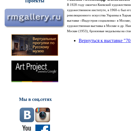
Проекты
В 1928 году окончил Киевский художествен
художественном институте
, в 1960-х был е
революционного искусства Украины в Харько
выставке «Индустрия социализма» в Москве;
художественная выставка в Москве и др. Наи
Москве (1953), бронзовые медальоны на стан
Вернуться к выставке "70
Мы в соц.сетях