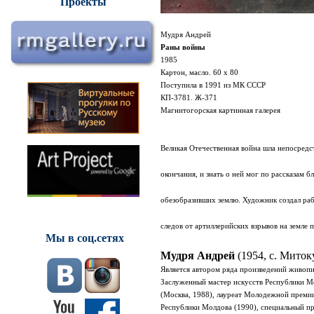
Проекты
Мудря Андрей
Раны войны
1985
Картон, масло. 60 х 80
Поступила в 1991 из МК СССР
КП-3781. Ж-371
Магнитогорская картинная галерея
Великая Отечественная война шла непосредс
окончания, и знать о ней мог по рассказам 
обезобразивших землю. Художник создал ра
следов от артиллерийских взрывов на земле 
Мы в соц.сетях
Мудря Андрей
(1954, с. Мито
Является автором ряда произведений живопи
Заслуженный мастер искусств Республики Мо
(Москва, 1988), лауреат Молодежной премии
Республики Молдова (1990), специальный пр