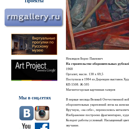
Проекты
Неклюдов Борис Павлович
На строительстве оборонительных рубежей
1968
Оргалит, масло. 138 х 69,5
Поступила в 1984 из Дирекции выставок Х
КП-5508. Ж-595
Магнитогорская картинная галерея
Мы в соц.сетях
В первые месяцы Великой Отечественной во
оборонительных укреплений легла на женски
Вручную, «на себе», переносились металлич
Изображение построено фрагментарно, худо
Колорит работы условный. Насыщенный цвет
звучание.