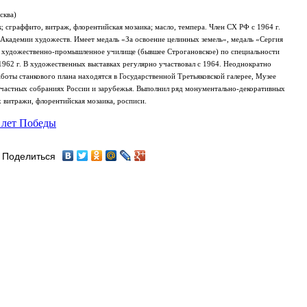
сква)
к; сграффито, витраж, флорентийская мозаика; масло, темпера. Член СХ РФ с 1964 г.
адемии художеств. Имеет медаль «За освоение целинных земель», медаль «Сергия
 художественно-промышленное училище (бывшее Строгановское) по специальности
962 г. В художественных выставках регулярно участвовал с 1964. Неоднократно
боты станкового плана находятся в Государственной Третьяковской галерее, Музее
 частных собраниях России и зарубежья. Выполнил ряд монументально-декоративных
х витражи, флорентийская мозаика, росписи.
 лет Победы
Поделиться