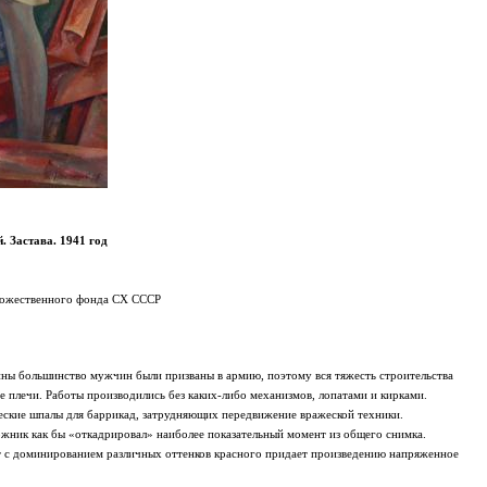
. Застава. 1941 год
удожественного фонда СХ СССР
йны большинство мужчин были призваны в армию, поэтому вся тяжесть строительства
е плечи. Работы производились без каких-либо механизмов, лопатами и кирками.
еские шпалы для баррикад, затрудняющих передвижение вражеской техники.
жник как бы «откадрировал» наиболее показательный момент из общего снимка.
 с доминированием различных оттенков красного придает произведению напряженное