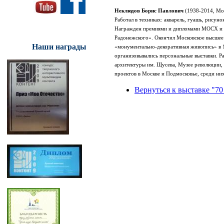
Неклюдов Борис Павлович
(1938-2014, Мо
Работал в техниках: акварель, гуашь, рисуно
Награжден премиями и дипломами МОСХ и Ак
Радонежского». Окончил Московское высшее
Наши награды
«монументально-декоративная живопись» в 1
организовывались персональные выставки. Ра
архитектуры им. Щусева, Музее революции,
проектов в Москве и Подмосковье, среди ни
Вернуться к выставке "70