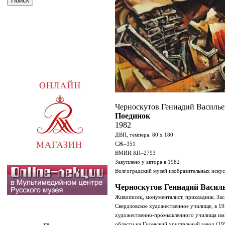
Черноскутов Геннадий Василь
Поединок
1982
ДВП, темпера. 80 х 180
СЖ
–351
ВМИИ КП
–2793
Закуплено у автора в 1982
Волгоградский музей изобразительных искус
Черноскутов Геннадий Васил
Живописец, монументалист, прикладник.
Зас
Свердловское художественное училище, в 19
художественно-промышленного училища им.
области на Гусевский хрустальный завод (1