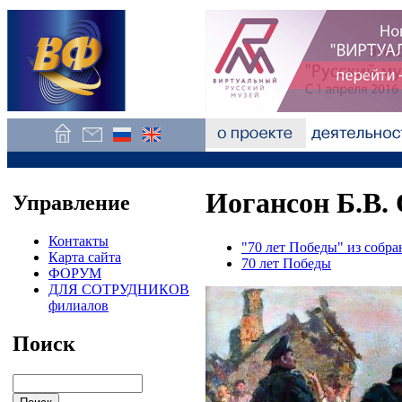
Иогансон Б.В. 
Управление
Контакты
"70 лет Победы" из собр
Карта сайта
70 лет Победы
ФОРУМ
ДЛЯ СОТРУДНИКОВ
филиалов
Поиск