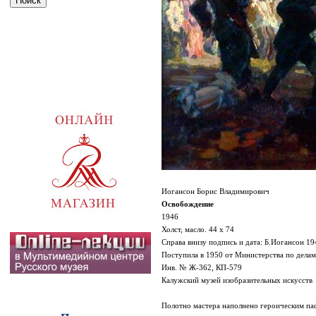
Иогансон Борис Владимирович
Освобождение
1946
Холст, масло. 44 х 74
Справа внизу подпись и дата: Б.Иогансон 19
Поступила в 1950 от Министерства по дела
Инв. № Ж-362, КП-579
Калужский музей изобразительных искусств
Полотно мастера наполнено героическим па