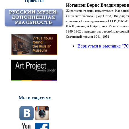
Проекты
Иогансон Борис Владимиров
Живописец, график, искусствовед. Народный
Социа­листического Труда (1968). Вице-през
правления Союза художников СССР (1965-196
К.А.Коровина, А.Е.Архипова. Участник выст
1949-1962 руководил творческой мастерской
Сталинской премии 1941, 1951.
Вернуться к выставке "70
Мы в соц.сетях