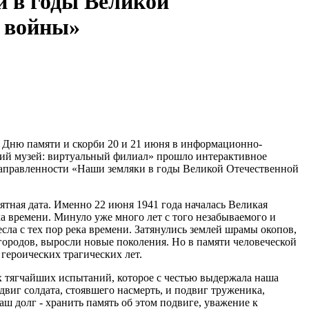
 в годы Великой
 войны»
 Дню памяти и скорби 20 и 21 июня в информационно-
кий музей: виртуальный филиал» прошло интерактивное
аправленности «Наши земляки в годы Великой Отечественной
мятная дата. Именно 22 июня 1941 года началась Великая
ка времени. Минуло уже много лет с того незабываемого и
сла с тех пор река времени. Затянулись землей шрамы окопов,
ородов, выросли новые поколения. Но в памяти человеческой
 героических трагических лет.
х тягчайших испытаний, которое с честью выдержала наша
одвиг солдата, стоявшего насмерть, и подвиг труженика,
аш долг - хранить память об этом подвиге, уважение к