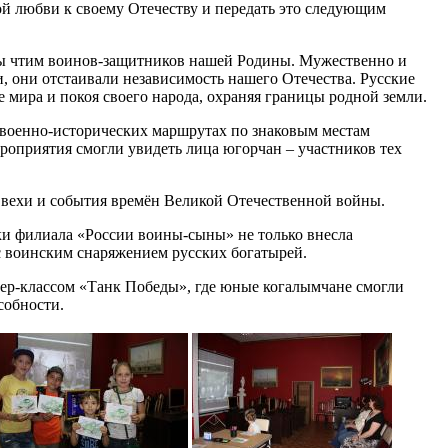
ной любви к своему Отечеству и передать это следующим
мы чтим воинов-защитников нашей Родины. Мужественно и
и, они отстаивали независимость нашего Отечества. Русские
е мира и покоя своего народа, охраняя границы родной земли.
военно-исторических маршрутах по знаковым местам
роприятия смогли увидеть лица югорчан – участников тех
вехи и события времён Великой Отечественной войны.
ки филиала «России воины-сыны» не только внесла
с воинским снаряжением русских богатырей.
ер-классом «Танк Победы», где юные когалымчане смогли
собности.