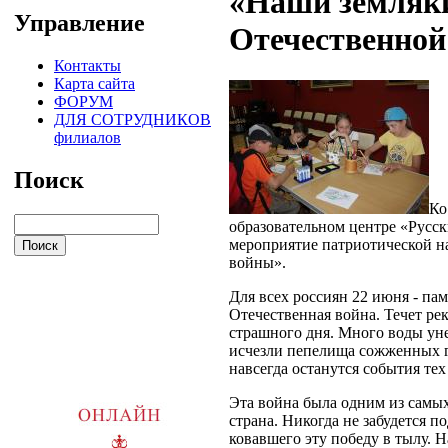
«Наши земляки
Управление
Отечественной
Контакты
Карта сайта
ФОРУМ
ДЛЯ СОТРУДНИКОВ
филиалов
Поиск
Ко
образовательном центре «Русс
мероприятие патриотической н
войны».
Для всех россиян 22 июня - па
Отечественная война. Течет ре
страшного дня. Много воды уне
исчезли пепелища сожженных г
навсегда останутся события тех
Эта война была одним из самы
страна. Никогда не забудется п
ковавшего эту победу в тылу. Н