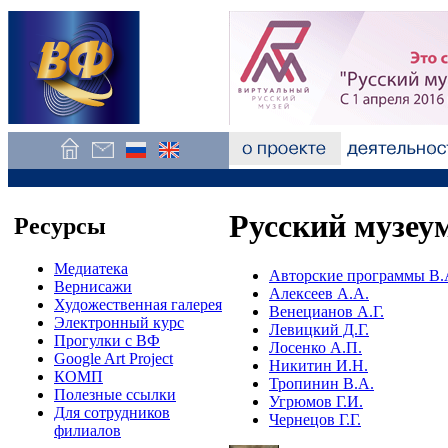
Русский музеу
Ресурсы
Медиатека
Авторские программы В.
Вернисажи
Алексеев А.А.
Художественная галерея
Венецианов А.Г.
Электронный курс
Левицкий Д.Г.
Прогулки с ВФ
Лосенко А.П.
Google Art Project
Никитин И.Н.
КОМП
Тропинин В.А.
Полезные ссылки
Угрюмов Г.И.
Для сотрудников
Чернецов Г.Г.
филиалов