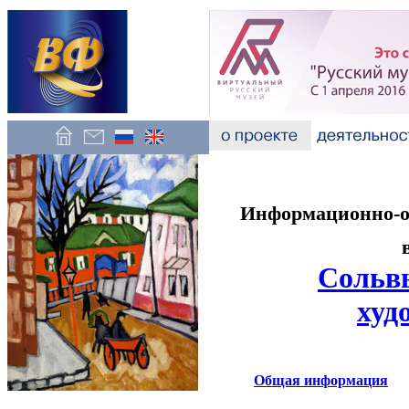
Информационно-об
Сольвы
худ
Общая информация