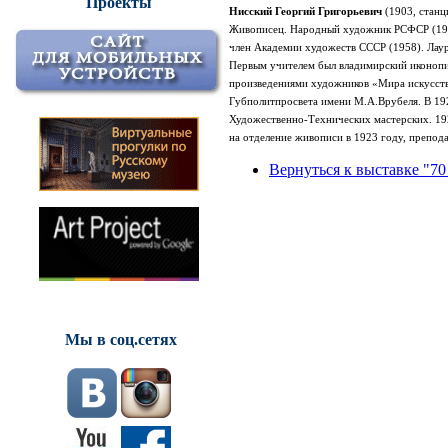
Проекты
Нисский Георгий Григорьевич
(1903, стан
Живописец
.
Народный художник РСФСР
(
19
член
Академии художеств СССР
(1958). Лау
Первым учителем был владимирский иконопи
произведениями художников «Мира искусст
Губполитпросвета имени М.А.Врубеля.
В 19
Художественно-Технических мастерских. 19
на отделение живописи в 1923 году, препод
Вернуться к выставке "70
Мы в соц.сетях