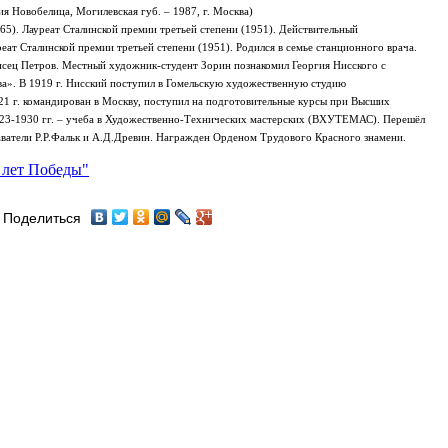
ция
Новобелица, Могилевская губ.
– 1987, г. Москва)
65
). Лауреат
Сталинской премии
третьей степени (
1951
). Действительный
реат Сталинской премии третьей степени (1951).
Родился в семье станционного врача.
сец Петров. Местный художник-студент Зорин познакомил Георгия Нисского с
ва».
В 1919 г. Нисский поступил в Гомельскую художественную студию
21 г. командирован в Москву, поступил на подготовительные курсы при Высших
23-1930 гг. – учеба в Художественно-Технических мастерских (ВХУТЕМАС). Перешёл
аватели
Р.Р.Фальк
и
А.Д.Древин
.
Награжден Орденом Трудового Красного знамени.
 лет Победы"
Поделиться