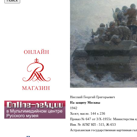
Нисский Георгий Григорьевич
На защиту Москвы
1942
Холст, масло. 144 х 236
Приказ № 647 от 3/
X
-1955г. Министерства 
Инв. № АГКГ КП - 515, Ж-653
Астраханская государственная картинная га