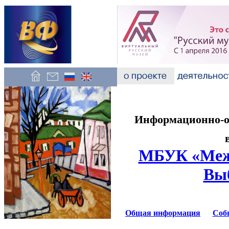
Информационно-об
МБУК «Межп
Выб
Общая информация
Соб