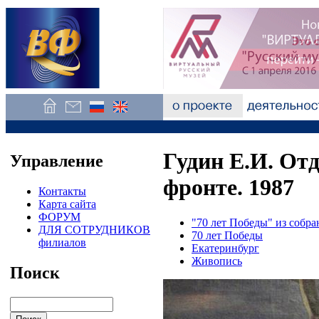
Гудин Е.И. Отд
Управление
фронте. 1987
Контакты
Карта сайта
ФОРУМ
"70 лет Победы" из собр
ДЛЯ СОТРУДНИКОВ
70 лет Победы
филиалов
Екатеринбург
Живопись
Поиск