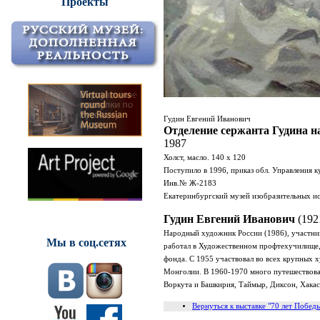
Проекты
Гудин Евгений Иванович
Отделение сержанта Гудина н
1987
Холст, масло. 140 х 120
Поступило в 1996, приказ обл. Управления 
Инв.№ Ж-2183
Екатеринбургский музей изобразительных ис
Гудин Евгений Иванович
(192
Народный художник России (1986), участни
Мы в соц.сетях
работал в Художественном профтехучилище, 
фонда. С 1955 участвовал во всех крупных 
Монголии. В 1960-1970 много путешествовал
Воркута и Башкирия, Таймыр, Диксон, Хакас
Вернуться к выставке "70 лет Побед