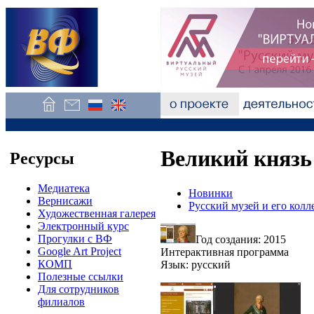
Великий князь
Ресурсы
Медиатека
Новинки
Вернисажи
Русский музей и его кол
Художественная галерея
Электронный курс
Прогулки с ВФ
Год создания: 2015
Google Art Project
Интерактивная программа
КОМП
Язык: русский
Полезные ссылки
Для сотрудников
филиалов