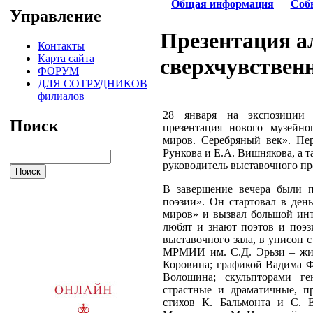
Общая информация
Соб
Управление
Презентация а
Контакты
Карта сайта
сверхчувствен
ФОРУМ
ДЛЯ СОТРУДНИКОВ
филиалов
28 января на экспозиции 
Поиск
презентация нового музейно
миров. Серебряный век». Пер
Рункова и Е.А. Вишнякова, а т
руководитель выставочного пр
В завершение вечера были п
поэзии». Он стартовал в ден
миров» и вызвал большой инте
любят и знают поэтов и поэз
выставочного зала, в унисон 
МРМИИ им. С.Д. Эрьзи – жив
Коровина; графикой Вадима Ф
Волошина; скульпторами ге
страстные и драматичные, п
стихов К. Бальмонта и С. 