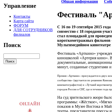
Общая информация
Соб
Управление
Фестиваль "А
Контакты
Карта сайта
ФОРУМ
С 16 по 19 сентября 2015 год
ДЛЯ СОТРУДНИКОВ
совместно с 18 городами-уча
филиалов
стал площадкой для проведен
короткометражных фильмов «
Поиск
Мультимедийном кинотеатре 
Фестиваль «Арткино» учрежден
киношколой «Артерия кино». В
документальные, анимационные
минут, созданные студентами 
Премия «Арткино» присуждается в двух но
сообщества» (вручается по решению Киноака
кинематографистов) и «Лучший короткометр
городов России и СНГ, где в течение года п
На суд зрительского жюри было
программы: «Жёсткое», «Мягко
показов в Музее Востока в Майк
театра, представители прессы