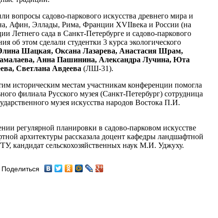
ли вопросы садово-паркового искусства древнего мира и
на, Афин, Эллады, Рима, Франции XVIIвека и России (на
ии Летнего сада в Санкт-Петербурге и садово-паркового
ия об этом сделали студентки 3 курса экологического
Элина Шацкая, Оксана Лазарева, Анастасия Шрам,
амалаева, Анна Пашинина, Александра Лучина, Юта
еева, Светлана Авдеева
(ЛШ-31).
тим историческим местам участникам конференции помогла
ного филиала Русского музея (Санкт-Петербург) сотрудница
ударственного музея искусства народов Востока П.И.
ении регулярной планировки в садово-парковом искусстве
тной архитектуры рассказала доцент кафедры ландшафтной
ТУ, кандидат сельскохозяйственных наук М.И. Уджуху.
Поделиться