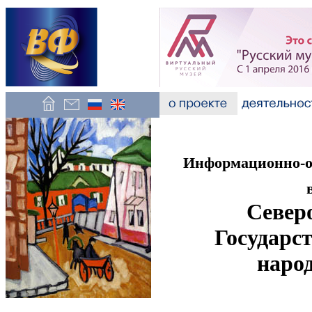
Информационно-об
Север
Государст
наро