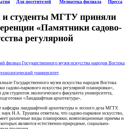
ытия
Для посетителей
Медиатека филиала
Пресса
 и студенты МГТУ приняли
ференции «Памятники садово-
усства регулярной
ий филиал Государственного музея искусства народов Востока
технологический университет
илиале Государственного музея искусства народов Востока
и садово-паркового искусства регулярной планировки»,
для студентов экологического факультета университета,
подготовки «Ландшафтная архитектура».
 кафедры ландшафтной архитектуры и лесного дела МГТУ,
 наук Н.А. Трушева отметила, что садово-парковое искусство,
 имеет различные виды планировки, композиционные приемы и
которых являются естественно-природные, социально-
дные традиции.