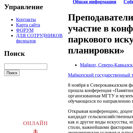
Общая информация
Соб
Управление
Преподаватели
Контакты
Карта сайта
участие в кон
ФОРУМ
ДЛЯ СОТРУДНИКОВ
паркового иск
филиалов
планировки»
Поиск
Майкоп, Северо-Кавказск
Майкопский государственный 
8 ноября в Северокавказском ф
прошла конференция «Памятник
организованная МГТУ и музеем 
обучающихся по направлению 
Открывая конференцию, доцент
кандидат сельскохозяйственных
как и другие виды искусства,
стили, важнейшими факторами 
экономические условия и наро