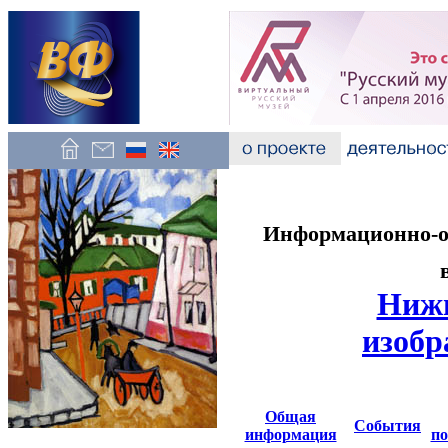
Информационно-об
Нижн
изобр
Общая
События
информация
по