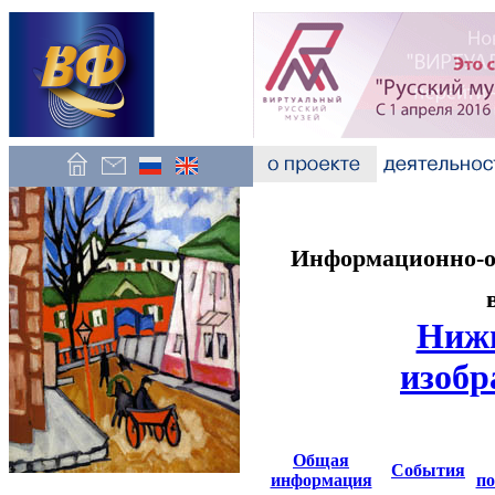
Информационно-об
Нижн
изобр
Общая
События
информация
по