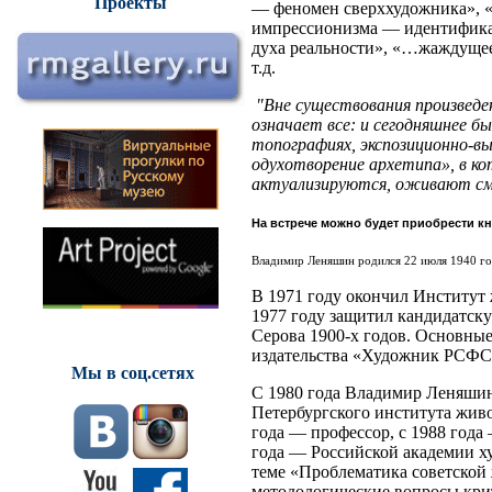
Проекты
— феномен сверххудожника», «
импрессионизма — идентифика
духа реальности», «…жаждущее 
т.д.
"Вне существования произведен
означает все: и сегодняшнее бы
топографиях, экспозиционно-в
одухотворение архетипа», в ко
актуализируются, оживают см
На встрече можно будет приобрести кн
Владимир Леняшин родился 22 июля 1940 г
В 1971 году окончил Институт 
1977 году защитил кандидатску
Серова 1900-х годов. Основны
издательства «Художник РСФ
Мы в соц.сетях
С 1980 года Владимир Леняшин
Петербургского института живо
года — профессор, с 1988 год
года — Российской академии х
теме «Проблематика советской
методологические вопросы крит