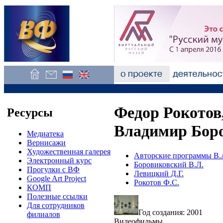
Федор Рокотов
Ресурсы
Владимир Бор
Медиатека
Вернисажи
Художественная галерея
Авторские программы В.
Электронный курс
Боровиковский В.Л.
Прогулки с ВФ
Левицкий Д.Г.
Google Art Project
Рокотов Ф.С.
КОМП
Полезные ссылки
Для сотрудников
Год создания: 2001
филиалов
Видеофильмы