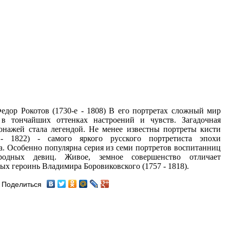
дор Рокотов (1730-е - 1808) В его портретах сложный мир
в тончайших оттенках настроений и чувств. Загадочная
онажей стала легендой. Не менее известны портреты кисти
- 1822) - самого яркого русского портретиста эпохи
а. Особенно популярна серия из семи портретов воспитанниц
родных девиц. Живое, земное совершенство отличает
ых героинь Владимира Боровиковского (1757 - 1818).
Поделиться