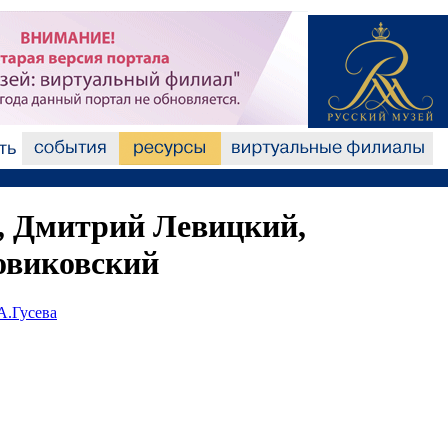
, Дмитрий Левицкий,
овиковский
А.Гусева