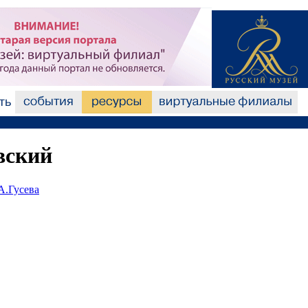
вский
А.Гусева