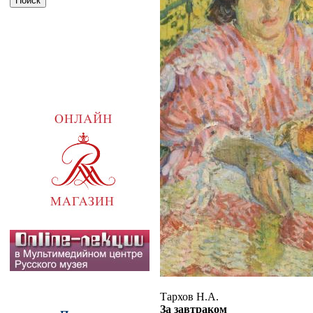
Тархов Н.А.
За завтраком