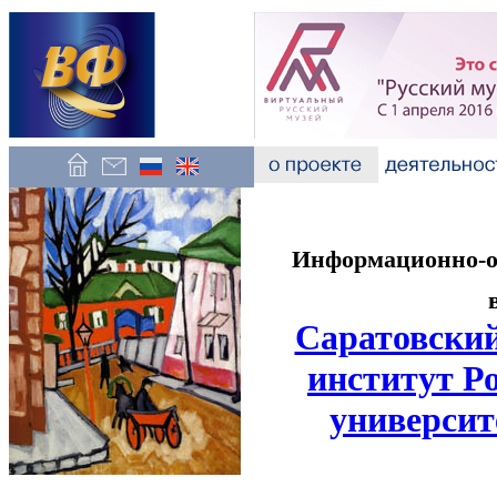
Информационно-об
Саратовский
институт Р
университ