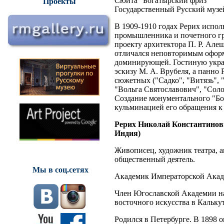
Сюита "Богатырский фриз"
Проекты
Государственный Русский музе
В 1909-1910 годах Рерих испол
промышленника и почетного гр
проекту архитектора П. Р. Але
отличался неповторимым оформ
доминирующей. Гостиную укра
эскизу М. А. Врубеля, а панно 
сюжетных ("Садко", "Витязь", 
"Вольга Святославович", "Сол
Создание монументального "Бог
кульминацией его обращения к
Рерих Николай Константинович
Индия)
Живописец, художник театра, а
общественный деятель.
Мы в соц.сетях
Академик Императорской Акаде
Член Югославской Академии на
восточного искусства в Калькут
Родился в Петербурге. В 1898 