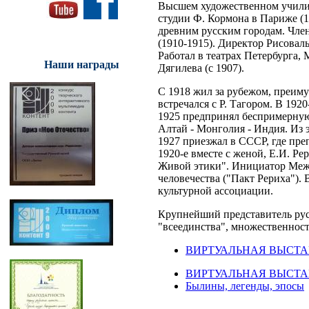
Высшем художественном училищ
студии Ф. Кормона в Париже (1
древним русским городам. Чле
(1910-1915). Директор Рисовал
Работал в театрах Петербурга,
Наши награды
Дягилева (с 1907).
С 1918 жил за рубежом, преим
встречался с Р. Тагором. В 19
1925 предпринял беспримерную
Алтай - Монголия - Индия. Из э
1927 приезжал в СССР, где пре
1920-е вместе с женой, Е.И. Ре
Живой этики". Инициатор Межд
человечества ("Пакт Рериха").
культурной ассоциации.
Крупнейший представитель рус
"всеединства", множественнос
ВИРТУАЛЬНАЯ ВЫСТАВК
ВИРТУАЛЬНАЯ ВЫСТАВКА 
Былины, легенды, эпосы