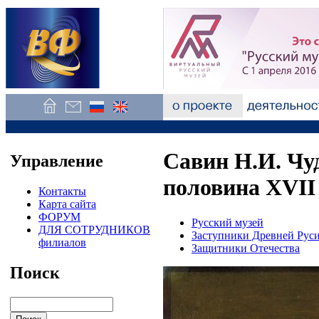
Савин Н.И. Чуд
Управление
половина XVII
Контакты
Карта сайта
ФОРУМ
Русский музей
ДЛЯ СОТРУДНИКОВ
Заступники Древней Рус
филиалов
Защитники Отечества
Поиск