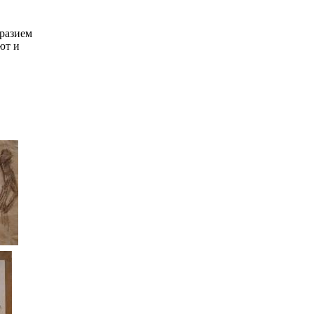
бразием
ют и