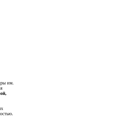
уры им.
я
ой,
ых
ностью.