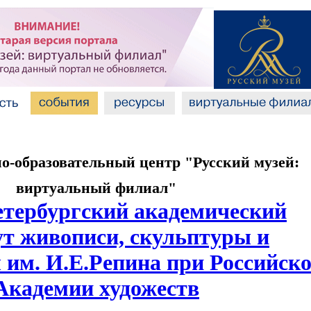
-образовательный центр "Русский музей:
виртуальный филиал"
тербургский академический
ут живописи, скульптуры и
 им. И.Е.Репина при Российск
Академии художеств