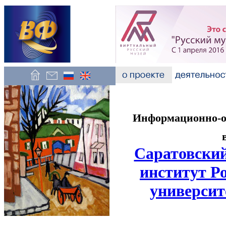
Информационно-об
Саратовский
институт Р
университ