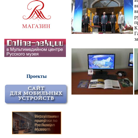
И
в
в
р
п
К
Г
з
Проекты