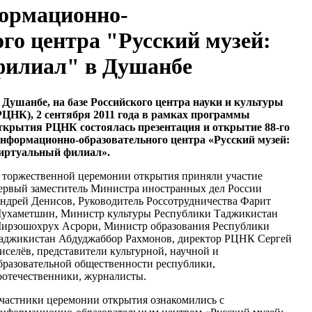
ормационно-
го центра "Русский музей:
филиал" в Душанбе
 Душанбе, на базе Российского центра науки и культуры
РЦНК), 2 сентября 2011 года в рамках программы
ткрытия РЦНК состоялась презентация и открытие 88-го
нформационно-образовательного центра «Русский музей:
иртуальный филиал».
 торжественной церемонии открытия приняли участие
ервый заместитель Министра иностранных дел России
ндрей Денисов, Руководитель Россотрудничества Фарит
ухаметшин, Министр культуры Республики Таджикистан
ирзошохрух Асрори, Министр образования Республики
аджикистан Абдуджаббор Рахмонов, директор РЦНК Сергей
иселёв, представители культурной, научной и
бразовательной общественности республики,
оотечественники, журналисты.
частники церемонии открытия ознакомились с