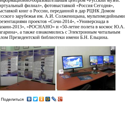
нформационно-образовательным центром «Русский музей:
иртуальный филиал», фотовыставкой «Россия Сегодня»,
ыставкой книг о России, переданной в дар РЦНК Домом
усского зарубежья им. А.И. Солженицына, мультимедийными
резентациями проектов «Сочи-2014», «Универсиада в
азани-2013», «РОСНАНО» и «50-летие полета в космос Ю.А.
агарина», а также ознакомились с Электронным читальным
алом Президентской библиотеки имени Б.Н. Ельцина.
Поделиться