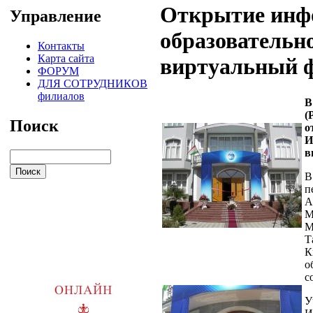
Открытие инф
Управление
образовательно
Контакты
Карта сайта
виртуальный 
ФОРУМ
ДЛЯ СОТРУДНИКОВ
филиалов
В
(
Поиск
о
И
в
В
п
А
М
М
Т
К
о
с
У