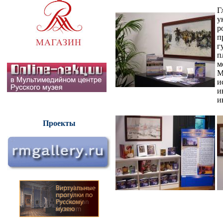
Г
у
р
п
г
п
м
М
и
и
и
Проекты