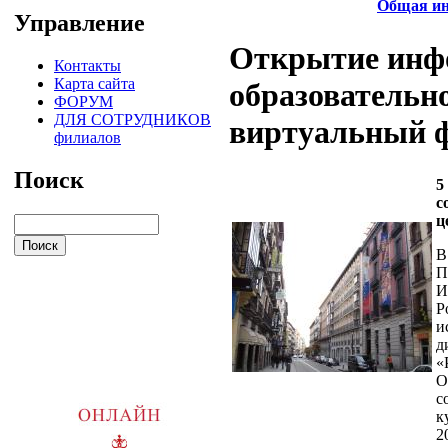
Общая и
Управление
Открытие инф
Контакты
Карта сайта
образовательно
ФОРУМ
ДЛЯ СОТРУДНИКОВ
виртуальный 
филиалов
Поиск
5
с
ц
В
П
И
Р
и
д
«
О
с
к
2