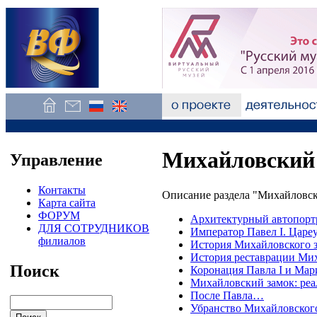
Михайловский
Управление
Контакты
Описание раздела "Михайловск
Карта сайта
ФОРУМ
Архитектурный автопортр
ДЛЯ СОТРУДНИКОВ
Император Павел I. Цареу
филиалов
История Михайловского 
История реставрации Мих
Поиск
Коронация Павла I и Ма
Михайловский замок: ре
После Павла…
Убранство Михайловског